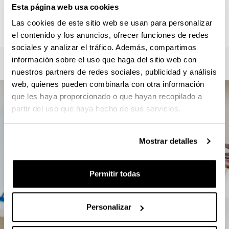
Roberto Zaballa / Verónica Mourelle
Esta página web usa cookies
master.csc@ehu.eus / gkz.masterra@ehu.eus
Las cookies de este sitio web se usan para personalizar
946012357
el contenido y los anuncios, ofrecer funciones de redes
sociales y analizar el tráfico. Además, compartimos
información sobre el uso que haga del sitio web con
nuestros partners de redes sociales, publicidad y análisis
web, quienes pueden combinarla con otra información
que les haya proporcionado o que hayan recopilado a
partir del uso que haya hecho de sus servicios.
Mostrar detalles
Permitir todas
Personalizar