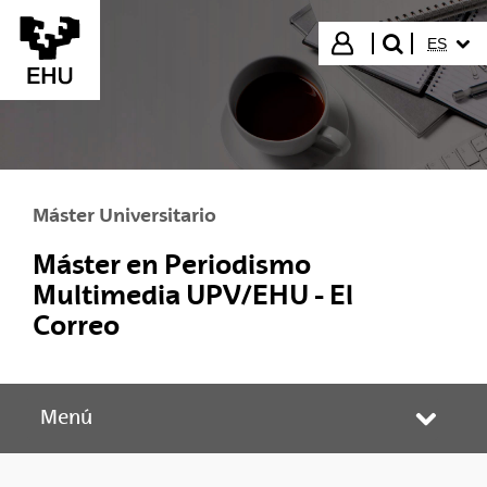
Saltar al contenido principal
IDIOMA
Iniciar sesión
ES
buscar"
Máster Universitario
Máster en Periodismo
Multimedia UPV/EHU - El
Correo
Menú
Abrir/