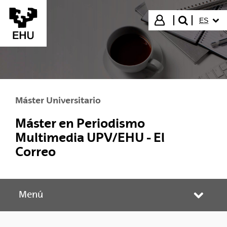
Saltar al contenido principal
IDIOMA
Iniciar sesión
ES
buscar"
Máster Universitario
Máster en Periodismo
Multimedia UPV/EHU - El
Correo
Menú
Abrir/