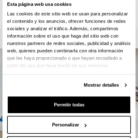
Roberto Zaballa / Verónica Mourelle
Esta página web usa cookies
master.csc@ehu.eus / gkz.masterra@ehu.eus
Las cookies de este sitio web se usan para personalizar
946012357
el contenido y los anuncios, ofrecer funciones de redes
sociales y analizar el tráfico. Además, compartimos
información sobre el uso que haga del sitio web con
nuestros partners de redes sociales, publicidad y análisis
web, quienes pueden combinarla con otra información
que les haya proporcionado o que hayan recopilado a
partir del uso que haya hecho de sus servicios.
Mostrar detalles
Permitir todas
Personalizar