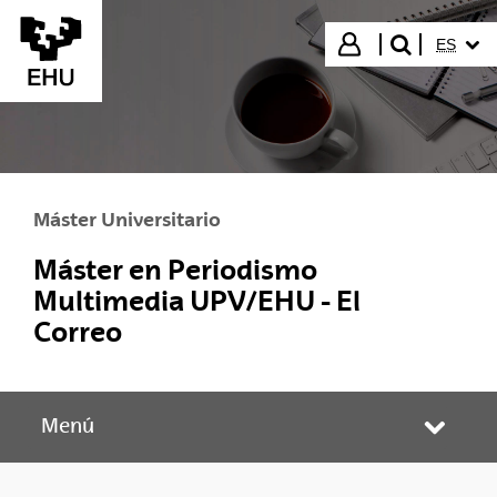
Saltar al contenido principal
IDIOMA
Iniciar sesión
ES
buscar"
Máster Universitario
Máster en Periodismo
Multimedia UPV/EHU - El
Correo
Menú
Abrir/