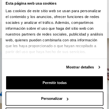
Roberto Zaballa / Verónica Mourelle
Esta página web usa cookies
master.csc@ehu.eus / gkz.masterra@ehu.eus
Las cookies de este sitio web se usan para personalizar
946012357
el contenido y los anuncios, ofrecer funciones de redes
sociales y analizar el tráfico. Además, compartimos
información sobre el uso que haga del sitio web con
nuestros partners de redes sociales, publicidad y análisis
web, quienes pueden combinarla con otra información
que les haya proporcionado o que hayan recopilado a
partir del uso que haya hecho de sus servicios.
Mostrar detalles
Permitir todas
Personalizar