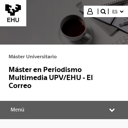
Saltar al contenido principal
IDIOMA
Iniciar sesión
ES
buscar"
Máster Universitario
Máster en Periodismo
Multimedia UPV/EHU - El
Correo
Menú
Abrir/