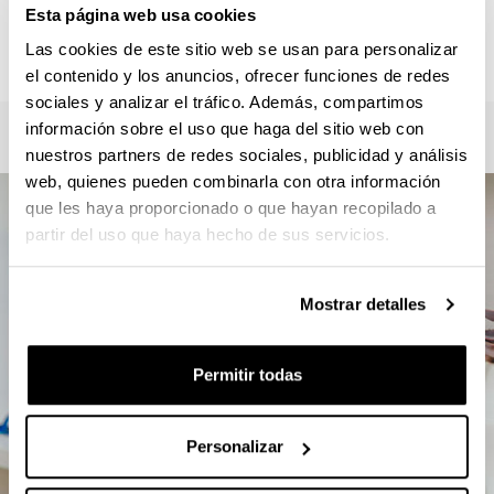
Roberto Zaballa / Verónica Mourelle
Esta página web usa cookies
master.csc@ehu.eus / gkz.masterra@ehu.eus
Las cookies de este sitio web se usan para personalizar
946012357
el contenido y los anuncios, ofrecer funciones de redes
sociales y analizar el tráfico. Además, compartimos
información sobre el uso que haga del sitio web con
nuestros partners de redes sociales, publicidad y análisis
web, quienes pueden combinarla con otra información
que les haya proporcionado o que hayan recopilado a
partir del uso que haya hecho de sus servicios.
Mostrar detalles
Permitir todas
Personalizar