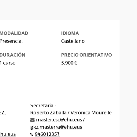
MODALIDAD
IDIOMA
Presencial
Castellano
DURACIÓN
PRECIO ORIENTATIVO
1 curso
5.900 €
Secretaría :
Z,
Roberto Zaballa / Verónica Mourelle
master.csc@ehu.eus /
gkz.masterra@ehu.eus
ehu.eus
946012357