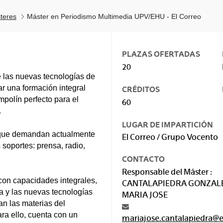
teres
Máster en Periodismo Multimedia UPV/EHU - El Correo
PLAZAS OFERTADAS
20
e las nuevas tecnologías de
ar una formación integral
CRÉDITOS
mpolín perfecto para el
60
.
LUGAR DE IMPARTICIÓN
 que demandan actualmente
El Correo / Grupo Vocento
soportes: prensa, radio,
CONTACTO
Responsable del Máster :
 con capacidades integrales,
CANTALAPIEDRA GONZALE
ia y las nuevas tecnologías
MARIA JOSE
n las materias del
ra ello, cuenta con un
mariajose.cantalapiedra@