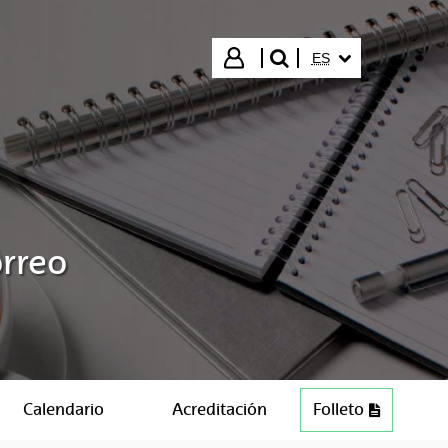
IDIOMA SELECCIO
Iniciar sesión
ES
buscar"
orreo
Calendario
Acreditación
Folleto