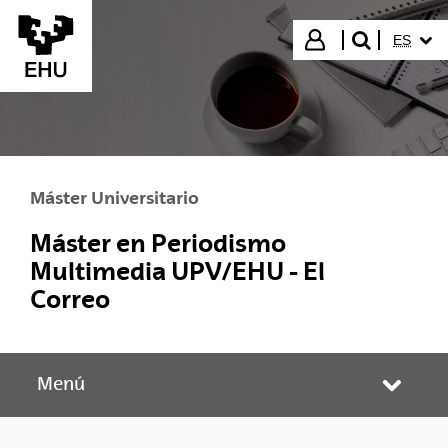
Saltar al contenido principal
IDIOMA
Iniciar sesión
ES
buscar"
Máster Universitario
Máster en Periodismo
Multimedia UPV/EHU - El
Correo
Menú
Abrir/