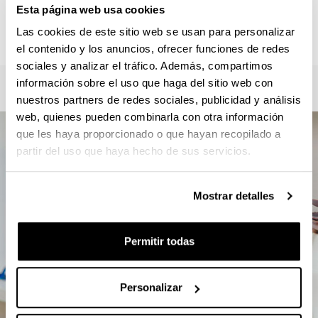
Roberto Zaballa / Verónica Mourelle
Esta página web usa cookies
master.csc@ehu.eus / gkz.masterra@ehu.eus
Las cookies de este sitio web se usan para personalizar
946012357
el contenido y los anuncios, ofrecer funciones de redes
sociales y analizar el tráfico. Además, compartimos
información sobre el uso que haga del sitio web con
nuestros partners de redes sociales, publicidad y análisis
web, quienes pueden combinarla con otra información
que les haya proporcionado o que hayan recopilado a
partir del uso que haya hecho de sus servicios.
Mostrar detalles
Permitir todas
Personalizar