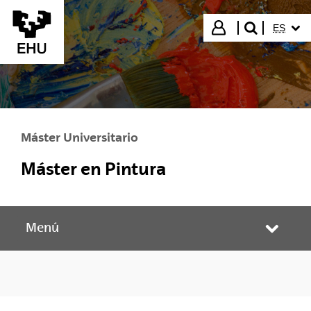
Saltar al contenido principal
IDIOMA
Iniciar sesión
ES
buscar"
Máster Universitario
Máster en Pintura
Menú
Abrir/