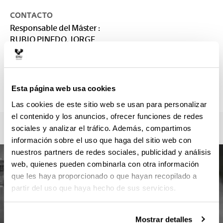
CONTACTO
Responsable del Máster :
RUBIO PINEDO, JORGE
jorge.rubio@ehu.eus
Secretaría :
Esta página web usa cookies
arteederrak.masterra@ehu.es
Las cookies de este sitio web se usan para personalizar
el contenido y los anuncios, ofrecer funciones de redes
sociales y analizar el tráfico. Además, compartimos
información sobre el uso que haga del sitio web con
nuestros partners de redes sociales, publicidad y análisis
web, quienes pueden combinarla con otra información
que les haya proporcionado o que hayan recopilado a
partir del uso que haya hecho de sus servicios.
Mostrar detalles