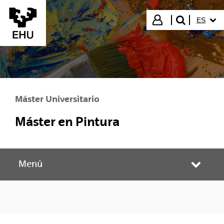
Saltar al contenido principal
IDIOMA
Iniciar sesión
ES
buscar"
Máster Universitario
Máster en Pintura
Menú
Abrir/