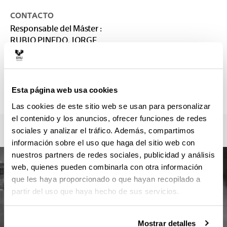
CONTACTO
Responsable del Máster :
RUBIO PINEDO, JORGE
jorge.rubio@ehu.eus
Secretaría :
Esta página web usa cookies
arteederrak.masterra@ehu.es
Las cookies de este sitio web se usan para personalizar
el contenido y los anuncios, ofrecer funciones de redes
sociales y analizar el tráfico. Además, compartimos
información sobre el uso que haga del sitio web con
nuestros partners de redes sociales, publicidad y análisis
web, quienes pueden combinarla con otra información
que les haya proporcionado o que hayan recopilado a
partir del uso que haya hecho de sus servicios.
Mostrar detalles