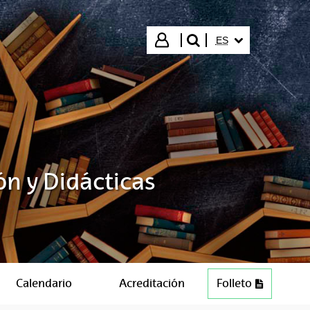
IDIOMA SELECCIO
Iniciar sesión
ES
buscar"
ón y Didácticas
Calendario
Acreditación
Folleto