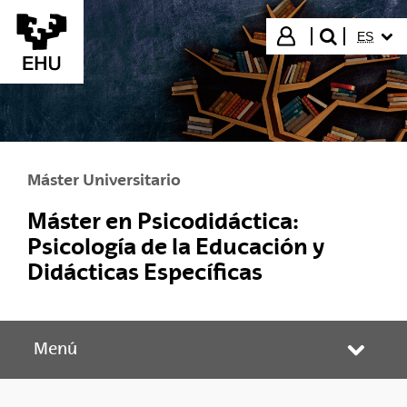
Saltar al contenido principal
IDIOMA
Iniciar sesión
ES
buscar"
Máster Universitario
Máster en Psicodidáctica:
Psicología de la Educación y
Didácticas Específicas
Menú
Abrir/