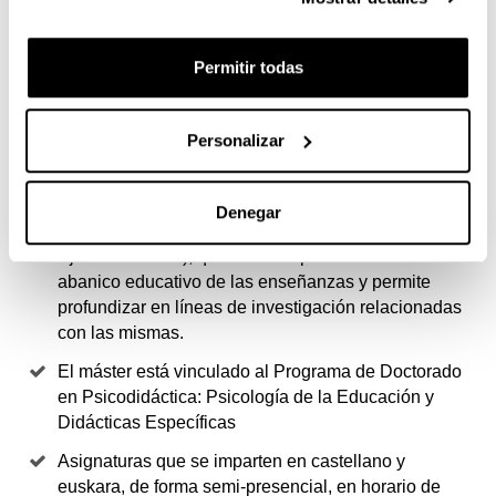
MÁSTER
Permitir todas
Dos itinerarios curriculares: Didácticas Especificas
(investigaciones relacionadas con la Expresión
Musical, Plástica y Corporal; Lengua y Literatura;
Personalizar
Matemática y Ciencias Experimentales; Ciencias
Sociales, Didáctica y Organización Escolar) y
Educación Sociopersonal (líneas de investigación
Denegar
relacionadas con Psicología de la Educación y
Ajuste Personal), que abarcan prácticamente todo el
abanico educativo de las enseñanzas y permite
profundizar en líneas de investigación relacionadas
con las mismas.
El máster está vinculado al Programa de Doctorado
en Psicodidáctica: Psicología de la Educación y
Didácticas Específicas
Asignaturas que se imparten en castellano y
euskara, de forma semi-presencial, en horario de