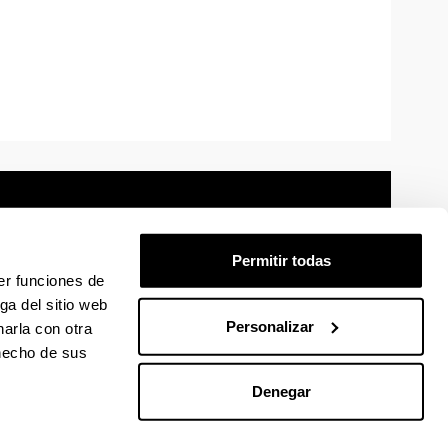
Permitir todas
er funciones de
mación legal
Mapa
Ayuda
Contacto
ga del sitio web
Personalizar
arla con otra
 en Facebook
La EHU en Linkedin
La EHU en Instagram
La EHU en Youtube
La EHU en Vimeo
La EHU en Flickr
 hecho de sus
Denegar