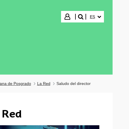
IDIOMA SELECCIO
Iniciar sesión
ES
buscar"
cana de Posgrado
La Red
Saludo del director
a Red