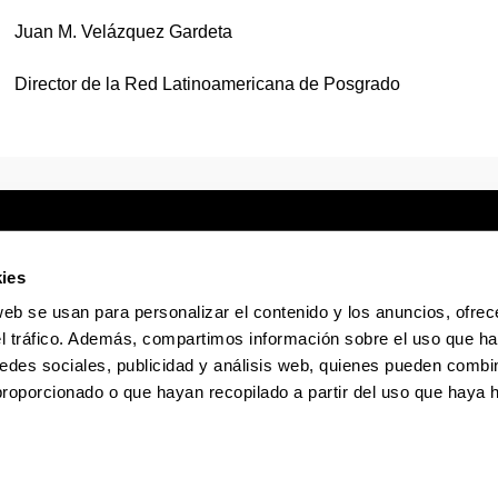
Juan M. Velázquez Gardeta
Director de la Red Latinoamericana de Posgrado
ies
web se usan para personalizar el contenido y los anuncios, ofrec
Sede electrónica
Accesibilidad
Infor
el tráfico. Además, compartimos información sobre el uso que ha
edes sociales, publicidad y análisis web, quienes pueden combin
La EHU en Tiktok
La EHU en Bluesky
La EHU
proporcionado o que hayan recopilado a partir del uso que haya