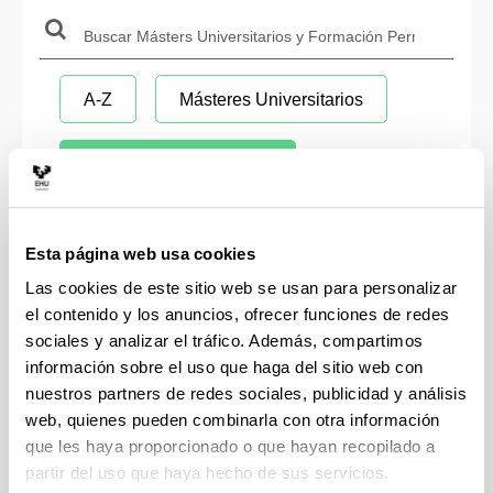
Buscar:
Buscar
A-Z
Másteres Universitarios
Formación Permanente
Por Rama
Otros
Esta página web usa cookies
Las cookies de este sitio web se usan para personalizar
el contenido y los anuncios, ofrecer funciones de redes
Formación Permanente
sociales y analizar el tráfico. Además, compartimos
Máster de Formación Permanente
información sobre el uso que haga del sitio web con
nuestros partners de redes sociales, publicidad y análisis
Atención Temprana
Especialización Universitaria
web, quienes pueden combinarla con otra información
que les haya proporcionado o que hayan recopilado a
Cirugía Bucal, Medicina Oral e Implantología
partir del uso que haya hecho de sus servicios.
Aplicación de Herramientas Life Cycle Thinking
Experto / Experta de Universidad