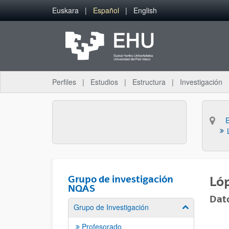
Saltar al contenido principal
Euskara
Español
English
Perfiles
Estudios
Estructura
Investigación
Grupo de investigación
Lóp
NQAS
Dat
Grupo de Investigación
Mostrar/ocult
Profesorado