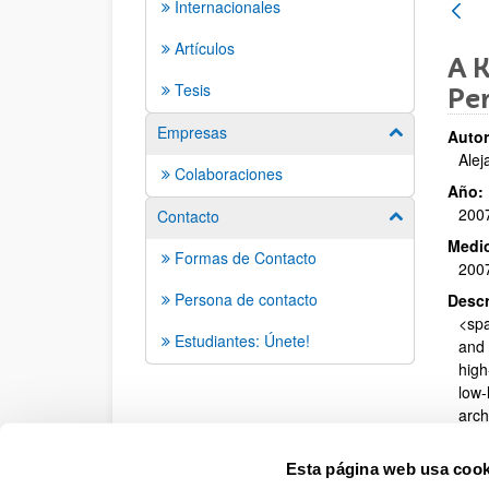
Internacionales
Artículos
A K
Tesis
Pe
Empresas
Mostrar/ocult
Autor
Alej
Colaboraciones
Año:
200
Contacto
Mostrar/ocult
Medio
Formas de Contacto
2007
Persona de contacto
Descr
<spa
Estudiantes: Únete!
and 
high
low-
arch
the 
keep
Esta página web usa cook
</s