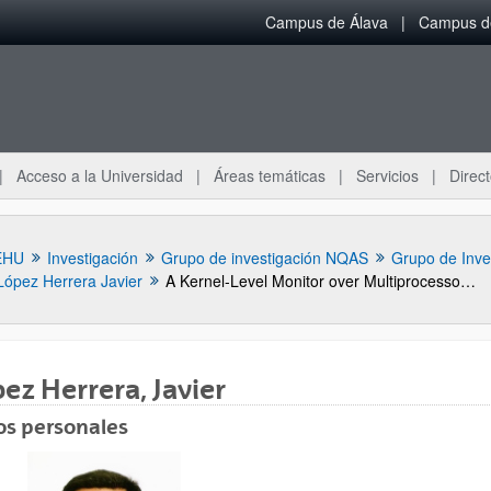
Campus de Álava
Campus de
Acceso a la Universidad
Áreas temáticas
Servicios
Direct
EHU
Investigación
Grupo de investigación NQAS
Grupo de Inve
López Herrera Javier
A Kernel-Level Monitor over Multiprocessor Architectures for High-Performance Network Analysis with Commodity Hardware
ez Herrera, Javier
os personales
ar subpáginas