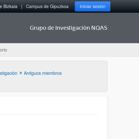
 Bizkaia
Campus de Gipuzkoa
Iniciar sesión
Grupo de Investigación NQAS
orio
stigación
Antiguos miembros