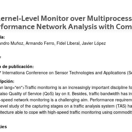
ernel-Level Monitor over Multiprocess
rformance Network Analysis with Co
ar subpáginas
ía:
andro Muñoz, Armando Ferro, Fidel Liberal, Javier López
7
ar subpáginas
 de publicación:
 Internationa Conference on Sensor Technologies and Applications (
ipción:
n lang="en">Traffic monitoring is an increasingly important discipline 
also Quality of Service (QoS) lay on it. Besides, traffic bandwidth has i
-speed network monitoring is a challenging aim. Performance requireme
level study of the capturing stages on a traffic analysis system (TAS
itecture able to cope with high-speed traffic monitoring using commodit
parallelism available in up-to-date workstations. This paper presents a 
ing the previous requirements, removes some issues from user-level p
ies
pan>