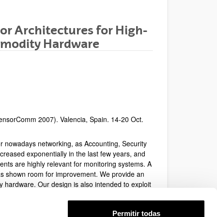
or Architectures for High-
mmodity Hardware
SensorComm 2007). Valencia, Spain. 14-20 Oct.
for nowadays networking, as Accounting, Security
ncreased exponentially in the last few years, and
nts are highly relevant for monitoring systems. A
) has shown room for improvement. We provide an
y hardware. Our design is also intended to exploit
kernel-level monitoring system (ksensor) that,
rocessing, improving the overall performance.
Permitir todas