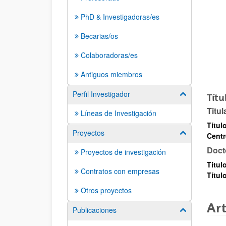
PhD & Investigadoras/es
Becarias/os
Colaboradoras/es
Antiguos miembros
Perfil Investigador
Mostrar/ocult
Títu
Titul
Líneas de Investigación
Títul
Proyectos
Mostrar/ocult
Cent
Doct
Proyectos de investigación
Títul
Contratos con empresas
Título
Otros proyectos
Art
Publicaciones
Mostrar/ocult