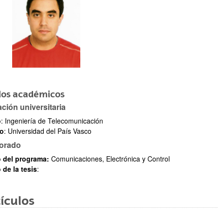
ar subpáginas
los académicos
ación universitaria
o
: Ingeniería de Telecomunicación
ar subpáginas
ro
: Universidad del País Vasco
orado
o del programa:
Comunicaciones, Electrónica y Control
 de la tesis
:
ículos
ar subpáginas