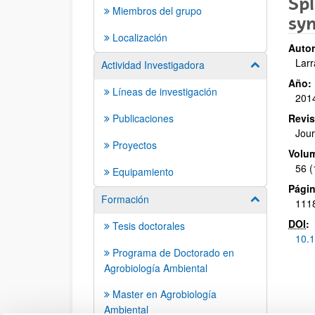
Spl
Miembros del grupo
sym
Localización
Autor
Larr
Actividad Investigadora
Mostrar/ocult
Año:
Líneas de investigación
201
Publicaciones
Revis
Jour
Proyectos
Volu
56 (
Equipamiento
Págin
Formación
Mostrar/ocult
1118
DOI
:
Tesis doctorales
10.1
Programa de Doctorado en
Agrobiología Ambiental
Master en Agrobiología
Ambiental