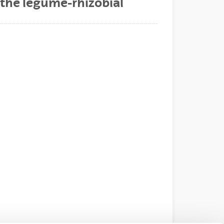
f the legume-rhizobial