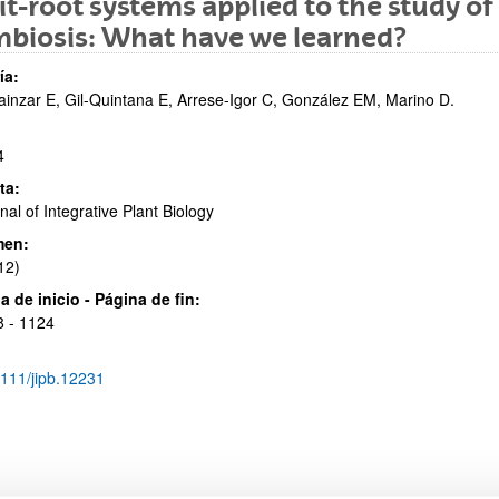
it-root systems applied to the study o
biosis: What have we learned?
ía:
ainzar E, Gil-Quintana E, Arrese-Igor C, González EM, Marino D.
ar subpáginas
4
ta:
nal of Integrative Plant Biology
men:
12)
a de inicio - Página de fin:
ar subpáginas
 - 1124
111/jipb.12231