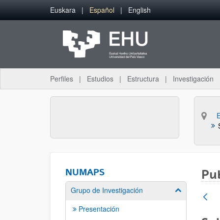
Saltar al contenido principal
Euskara
Español
English
Perfiles
Estudios
Estructura
Investigación
NUMAPS
Pub
Grupo de Investigación
Mostrar/ocult
Presentación