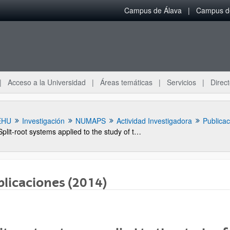
Campus de Álava
Campus de
Acceso a la Universidad
Áreas temáticas
Servicios
Direct
EHU
Investigación
NUMAPS
Actividad Investigadora
Publica
Split-root systems applied to the study of the legume-rhizobial symbiosis: What have we learned?
licaciones (2014)
ar subpáginas