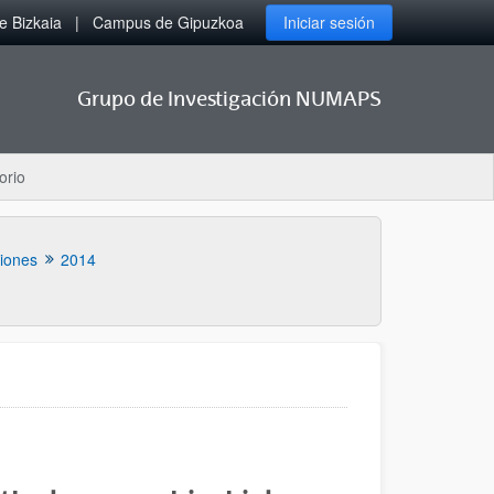
 Bizkaia
Campus de Gipuzkoa
Iniciar sesión
Grupo de Investigación NUMAPS
orio
ciones
2014