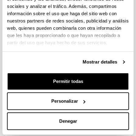
sociales y analizar el tráfico. Además, compartimos
Biochar research activities and
información sobre el uso que haga del sitio web con
their relation to development and
nuestros partners de redes sociales, publicidad y análisis
environmental quality. A meta-
web, quienes pueden combinarla con otra información
analysis
que les haya proporcionado o que hayan recopilado a
Autoría:
partir del uso que haya hecho de sus servicios.
Mehmood K, Chavez Garcia E, Schirmann M, Ladd B,
Kammann C, Wrage-Mönnig N, Siebe C, Estavillo JM,
Fuertes-Mendizábal T, Cayuela ML, Sigua G, Spokas
Mostrar detalles
K, Cowie AL, Novak J, Ippolito JA, Borchard N.
Año:
Permitir todas
2017
Revista:
Agronomy for Sustainable Development
Personalizar
Volumen:
37:22
Denegar
DOI
:
10.1007/s13593-017-0430-1