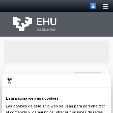
Abri
Saltar al contenido principal
me
prin
Abrir/cerrar m
Menú
NUMAPS
Publicaciones (2017)
Esta página web usa cookies
Las cookies de este sitio web se usan para personalizar
el contenido y los anuncios, ofrecer funciones de redes