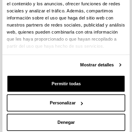
el contenido y los anuncios, ofrecer funciones de redes
Soil water content modulates the
sociales y analizar el tráfico. Además, compartimos
effect of the nitrification inhibitor
información sobre el uso que haga del sitio web con
3,4-dimethylpyrazole phosphate
nuestros partners de redes sociales, publicidad y análisis
(DMPP) on nitrifying and
web, quienes pueden combinarla con otra información
denitrifying bacteria
que les haya proporcionado o que hayan recopilado a
partir del uso que haya hecho de sus servicios.
Autoría:
Barrena I, Menéndez S, Correa D, Vega-Mas I,
Bedmar EJ, González-Murua C, Estavillo JM.
Mostrar detalles
Año:
2017
Permitir todas
Revista:
Geoderma
Volumen:
Personalizar
303
Página de inicio - Página de fin:
1 - 8
Denegar
DOI
: