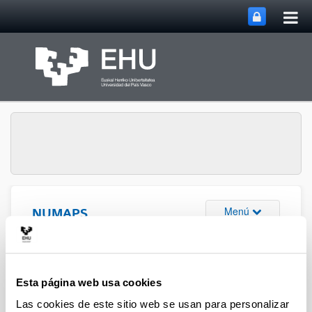
Abri
Saltar al contenido principal
me
prin
Abrir/cerrar m
Menú
NUMAPS
Publicaciones (2017)
Esta página web usa cookies
Las cookies de este sitio web se usan para personalizar