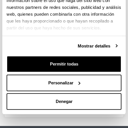
información sobre el uso que haga del sitio web con
nuestros partners de redes sociales, publicidad y análisis
Gloiothele olearia – a new name for
web, quienes pueden combinarla con otra información
a known species (Russulales,
que les haya proporcionado o que hayan recopilado a
Basidiomycota)
partir del uso que haya hecho de sus servicios.
Autoría:
Larsson K-H, Salcedo I, Melo I.
Mostrar detalles
Año:
2020
Revista:
Permitir todas
Synopsis Fungorum
Volumen:
41
Personalizar
Página de inicio - Página de fin:
12 - 15
Denegar