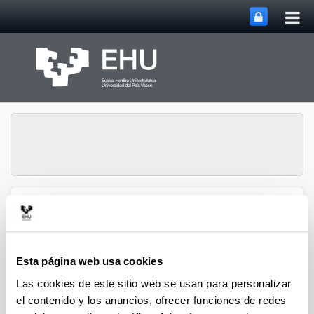
Abri
Saltar al contenido principal
me
prin
Grupo de
Organometálicos en
Abrir/cerrar m
Menú
Síntesis
Esta página web usa cookies
Las cookies de este sitio web se usan para personalizar
Tesis doctorales
el contenido y los anuncios, ofrecer funciones de redes