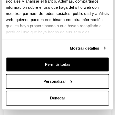
sociales y analizar el tráfico. Además, compartimos
información sobre el uso que haga del sitio web con
nuestros partners de redes sociales, publicidad y análisis
Reacciones de carbolitiación,
web, quienes pueden combinarla con otra información
arilación catalizada por paladio y
que les haya proporcionado o que hayan recopilado a
metátesis en la síntesis de
partir del uso que haya hecho de sus servicios.
azabiciclos. Síntesis
estereocontrolada de quinolinas
Mostrar detalles
2,4-disustituidas
Doctorando/a:
Unai Martínez Estíbalez
Permitir todas
Año:
2008
Personalizar
Universidad:
Universidad del País Vasco (UPV/EHU)
Personas encargadas de la dirección:
Denegar
Dra. Esther Lete y Dra. Nuria Sotomayor