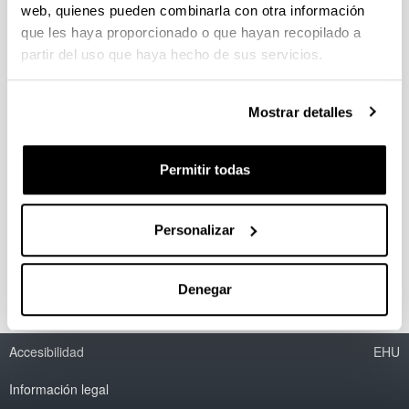
web, quienes pueden combinarla con otra información
que les haya proporcionado o que hayan recopilado a
partir del uso que haya hecho de sus servicios.
Diseño de un plan global de
integración de las farmacias
Mostrar detalles
comunitarias en
Osakidetza/Servicio Vasco de Salud
Permitir todas
Periodo:
desde 2020 hasta 2022
Entidad financiadora:
Personalizar
UPV/EHU
Denegar
Accesibilidad
EHU
Información legal