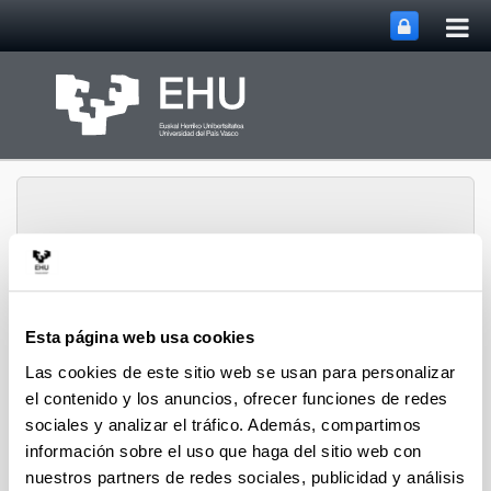
Abri
Saltar al contenido principal
me
prin
PHARMANANOGENE:
Esta página web usa cookies
FARMACOCINÉTICA,
Las cookies de este sitio web se usan para personalizar
NANOTECNOLOGÍA Y
Abrir/cerrar m
Menú
TERAPIA GÉNICA
el contenido y los anuncios, ofrecer funciones de redes
sociales y analizar el tráfico. Además, compartimos
información sobre el uso que haga del sitio web con
nuestros partners de redes sociales, publicidad y análisis
Proyectos