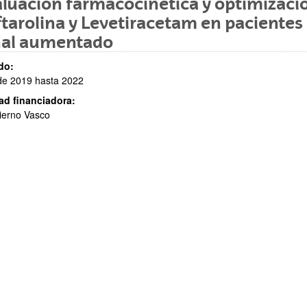
luación farmacocinética y optimizaci
tarolina y Levetiracetam en pacientes
nal aumentado
do:
de 2019 hasta 2022
ad financiadora:
ar subpáginas
ierno Vasco
ar subpáginas