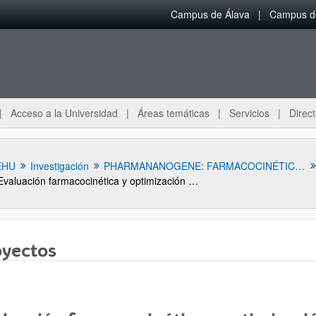
Campus de Álava
Campus de
Acceso a la Universidad
Áreas temáticas
Servicios
Direct
EHU
Investigación
PHARMANANOGENE: FARMACOCINÉTICA, NANOTECNOLOGÍA Y TERAPIA GÉNICA
Evaluación farmacocinética y optimización terapéutica de Ceftarolina y Levetiracetam en pacientes críticos con aclaramiento renal aumentado
oyectos
ar subpáginas