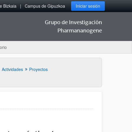
 Bizkaia
Campus de Gipuzkoa
Iniciar sesión
Grupo de Investigación
Pharmananogene
orio
Actividades
Proyectos