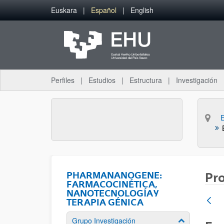
Saltar al contenido principal
Euskara
Español
English
Perfiles
Estudios
Estructura
Investigación
PHARMANANOGENE:
Pr
FARMACOCINÉTICA,
NANOTECNOLOGÍA Y
TERAPIA GÉNICA
Grupo Investigación
Mostrar/ocult