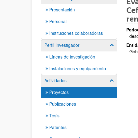
Eva
Cef
Presentación
re
Personal
Perio
Instituciones colaboradoras
des
Perfil Investigador
Entid
Mostrar/ocult
Gob
Líneas de investigación
Instalaciones y equipamiento
Actividades
Mostrar/ocult
Proyectos
Publicaciones
Tesis
Patentes