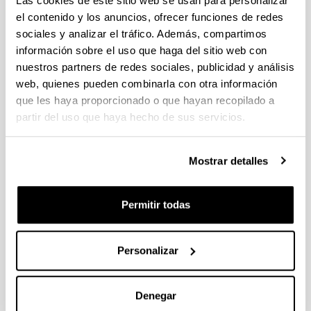
Las cookies de este sitio web se usan para personalizar
el contenido y los anuncios, ofrecer funciones de redes
sociales y analizar el tráfico. Además, compartimos
información sobre el uso que haga del sitio web con
Daptomizinaren eta linezoliden
nuestros partners de redes sociales, publicidad y análisis
populazio farmakozinetika eta
web, quienes pueden combinarla con otra información
analisi
que les haya proporcionado o que hayan recopilado a
farmakozinetiko/farmakodinamiko
partir del uso que haya hecho de sus servicios.
a gaixo larrietan dosifikazioa
optimizatzeko (Farmacocinética
poblacional y análisis
Mostrar detalles
farmacocinético/farmacodinámico
de daptomicina y linezolid en
Permitir todas
pacientes críticos para la
optimización de la dosificación)
Personalizar
Doctorando/a:
Amaia Soraluce Olañeta
Año:
Denegar
2018