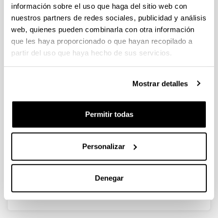
información sobre el uso que haga del sitio web con
nuestros partners de redes sociales, publicidad y análisis
web, quienes pueden combinarla con otra información
que les haya proporcionado o que hayan recopilado a
Efecto de las técnicas continuas de
partir del uso que haya hecho de sus servicios.
reemplazo renal y del aclaramiento
renal aumentado en el
comportamiento
Mostrar detalles
famacocinético/farmacodinámico
de linezolid en pacientes críticos
Permitir todas
Doctorando/a:
Helena Barrasa González
Año:
Personalizar
2019
Universidad:
UPV/EHU
Denegar