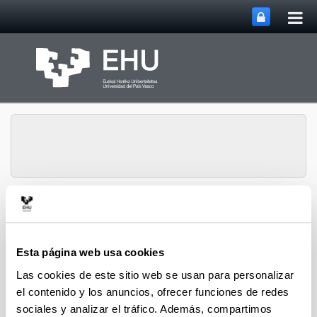
Abri
Saltar al contenido principal
me
prin
PHARMANANOGENE:
FARMACOCINÉTICA,
NANOTECNOLOGÍA Y
Abrir/cerrar m
Menú
Esta página web usa cookies
TERAPIA GÉNICA
Las cookies de este sitio web se usan para personalizar
el contenido y los anuncios, ofrecer funciones de redes
sociales y analizar el tráfico. Además, compartimos
Tesis