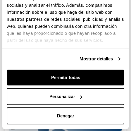
21/04/2026.
sociales y analizar el tráfico. Además, compartimos
Las inscripciones se harán a través del Portal de Personal.
información sobre el uso que haga del sitio web con
nuestros partners de redes sociales, publicidad y análisis
Documentos
web, quienes pueden combinarla con otra información
que les haya proporcionado o que hayan recopilado a
(Abre una nueva ventana)
Convocatoria. Editor y administrador web
(
pdf
,
partir del uso que haya hecho de sus servicios.
140,88
Kb
)
(Abre una nueva ventana)
Ficha. Edicion de contenidos web
(
pdf
, 162,61
Kb
)
Mostrar detalles
(Abre una nueva ventana)
Ficha. Administrador contenidos web
(
pdf
, 119,74
Kb
)
Permitir todas
Fecha de última modificación:
15/04/2026
Personalizar
Denegar