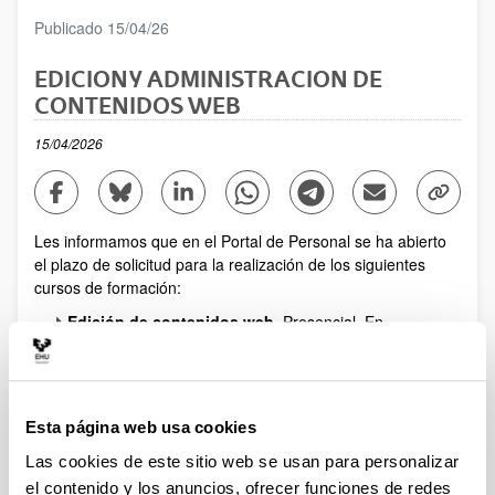
Publicado 15/04/26
EDICION Y ADMINISTRACION DE
CONTENIDOS WEB
15/04/2026
Compartir en Facebook - (Abre una nueva ventana)
Compartir en Bluesky - (Abre una nueva ventana)
Compartir en Linkedin - (Abre una nueva ve
Compartir en Whatsapp - (Abre un
Compartir en Telegram - 
Enviar por correo
Copiar 
Les informamos que en el Portal de Personal se ha abierto
el plazo de solicitud para la realización de los siguientes
cursos de formación:
Edición de contenidos web
. Presencial. En
Donostia, Leioa y Vitoria-Gasteiz. En Euskera y
castellano.
Administración de contenidos web
. Presencial. En
Donostia, Leioa y Vitoria-Gasteiz. En Euskera y
Esta página web usa cookies
castellano.
Las cookies de este sitio web se usan para personalizar
Esta convocatoria estará abierta entre los días 15/04/2026 y
el contenido y los anuncios, ofrecer funciones de redes