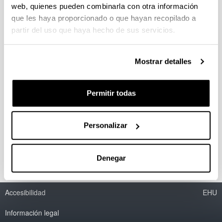
web, quienes pueden combinarla con otra información
Buzón de sugerencias
que les haya proporcionado o que hayan recopilado a
partir del uso que haya hecho de sus servicios.
Cartas de Servicios de la UPV/EHU
Mostrar detalles
Infoaccesibilidad. Decálogo de buenas prácticas
Indicadores UNE 66175
Permitir todas
¿Qué es ser una persona emprendedora?
Síndrome Postvacacional
Personalizar
1
2
3
4
5
6
Página
Página
Página
Página
Página
Página
Denegar
Accesibilidad
EHU
Información legal