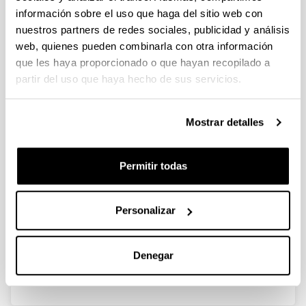
información sobre el uso que haga del sitio web con
nuestros partners de redes sociales, publicidad y análisis
Assessment of Personality in
web, quienes pueden combinarla con otra información
Basque Public sector employees
que les haya proporcionado o que hayan recopilado a
and its role in predicting
partir del uso que haya hecho de sus servicios.
Organizational Citizenships
Behaviors in selection processes
Mostrar detalles
Autoría:
Balluerka, N., Gorostiaga, A., Rodríguez-López, A. eta
Aliri, J.
Permitir todas
Año:
2021
Revista:
Personalizar
Frontiers in Psychology
Volumen:
Denegar
12: 787850