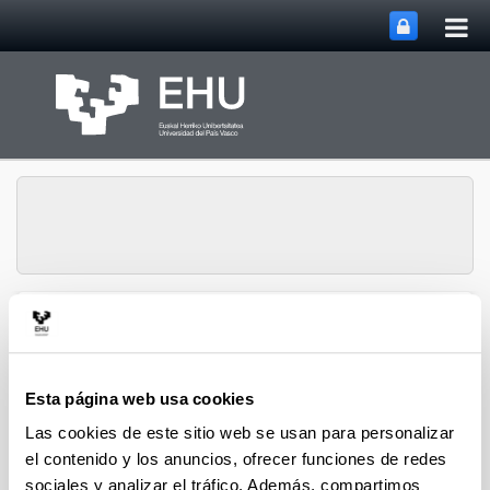
Abri
Saltar al contenido principal
me
prin
Grupo de Investigación
Abrir/cerrar m
Menú
QUALIKER
Esta página web usa cookies
Las cookies de este sitio web se usan para personalizar
Publicaciones: 2021
el contenido y los anuncios, ofrecer funciones de redes
sociales y analizar el tráfico. Además, compartimos