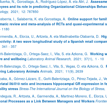
lluerka, N., Gorostiaga, A., Rodríguez-López, A. eta Aliri, J.
Assessmen
yees and its role in predicting Organizational Citizenships Behav
ology,
2021;
12: 787850
xeberria, I., Salaberria, K. eta Gorostiaga, A.
Online support for fami
matic review and meta-analysis of RCTs and quasi-experimental 
- 1180
rmendia, A., Elorza, U., Aritzeta, A. eta Madinabeitia-Olabarria, D.
Hig
ctivity: A two wave longitudinal study of a Spanish retail compa
ar subpáginas
,
341 - 357
ñi-Balentziaga, O., Ortega-Saez, I., Vila, S. eta Azkona, G.
Working wi
re and wellbeing
Laboratory Animal Research,
2021;
37(1),
1 - 10
ñi-Balenziaga, O., Ortega-Saez, I., Vila, S., Vegas, O. eta Azkona, G.
ar subpáginas
ving Laboratory Animals
Animals,
2021;
11(9), 2639
baka, A., Gómez-Lázaro, E., Goñi-Balentziaga, O., Pérez-Tejada, J., V
triatal il6/il10 ratio and increases hippocampal GR expression in 
ility stress
Stress-The International Journal on the Biology of Stress,
ndeguia, R., Aritzeta, A., Garmendia, A., Martinez-Moreno, E., Elorza, 
onal Processes as a Link Between Managers and Workers
Frontie