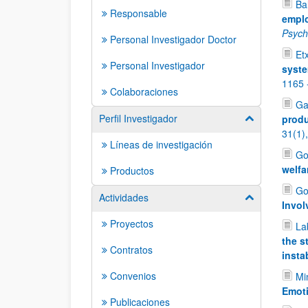
Ba
Responsable
emplo
Psych
Personal Investigador Doctor
Et
Personal Investigador
syste
1165 
Colaboraciones
Ga
Perfil Investigador
produ
Mostrar/ocult
31(1)
Líneas de investigación
Go
welfa
Productos
Go
Actividades
Mostrar/ocult
Invol
Proyectos
La
the s
Contratos
instab
Convenios
Mi
Emoti
Publicaciones