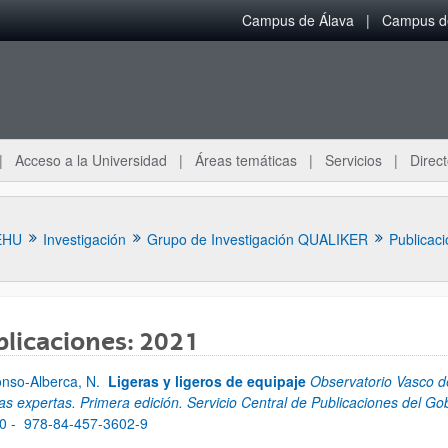
Campus de Álava
Campus de
Acceso a la Universidad
Áreas temáticas
Servicios
Direct
EHU
Investigación
Grupo de Investigación QUALIKER
Publicac
licaciones: 2021
onso-Alberca, N.
Ligeras y ligeros de equipaje
Observatorio Vasco d
ar subpáginas
as expertas. Primera edición. Servicio Central de Publicaciones del G
20 -
978-84-457-3602-9