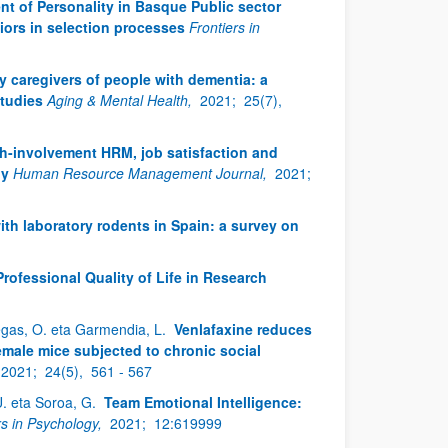
t of Personality in Basque Public sector
iors in selection processes
Frontiers in
ly caregivers of people with dementia: a
studies
Aging & Mental Health,
2021;
25(7),
h-involvement HRM, job satisfaction and
ny
Human Resource Management Journal,
2021;
th laboratory rodents in Spain: a survey on
Professional Quality of Life in Research
egas, O. eta Garmendia, L.
Venlafaxine reduces
female mice subjected to chronic social
2021;
24(5),
561 - 567
U. eta Soroa, G.
Team Emotional Intelligence:
rs in Psychology,
2021;
12:619999