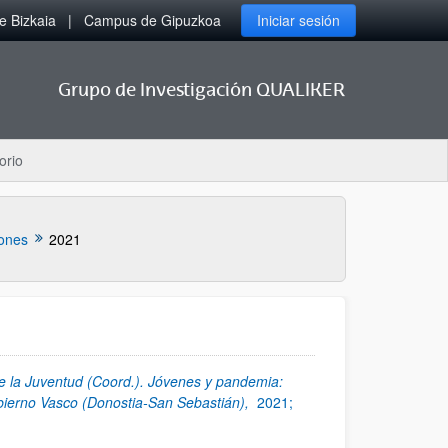
 Bizkaia
Campus de Gipuzkoa
Iniciar sesión
Grupo de Investigación QUALIKER
orio
iones
2021
e la Juventud (Coord.). Jóvenes y pandemia:
obierno Vasco (Donostia-San Sebastián),
2021;