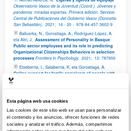
Observatorio Vasco de la Juventud (Coord.). Jóvenes y
pandemia: miradas expertas. Primera edición. Servicio
Central de Publicaciones del Gobierno Vasco (Donostia-
San Sebastián),
2021;
16 - 20 -
978-84-457-3602-9
Balluerka, N., Gorostiaga, A., Rodríguez-López, A.
eta Aliri, J.
Assessment of Personality in Basque
Public sector employees and its role in predicting
Organizational Citizenships Behaviors in selection
processes
Frontiers in Psychology,
2021;
12: 787850
Etxeberria, I., Salaberria, K. eta Gorostiaga, A.
Online support for family caregivers of people with
dementia: a systematic review and meta-analysis of
RCTs and quasi-experimental studies
Aging & Mental
Health,
2021;
25(7),
1165 - 1180
Garmendia, A., Elorza, U., Aritzeta, A. eta
Esta página web usa cookies
Madinabeitia-Olabarria, D.
High-involvement HRM,
Las cookies de este sitio web se usan para personalizar
job satisfaction and productivity: A two wave
el contenido y los anuncios, ofrecer funciones de redes
longitudinal study of a Spanish retail company
sociales y analizar el tráfico. Además, compartimos
Human Resource Management Journal,
2021;
31(1),