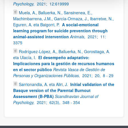
Psychology,
2021;
12:619999
Muela, A., Balluerka, N., Sansinenea, E.,
Machimbarrena, J.M., García-Ormaza, J., Ibarretxe, N.,
Eguren, A. eta Baigorri, P.
A social-emotional
learning program for suicide prevention through
animal-assisted intervention
Animals,
2021;
11:
3375
Rodríguez-López, A., Balluerka, N., Gorostiaga, A.
eta Ulacía, I.
El desempeño adaptativo:
Implicaciones para la gestión de recursos humanos
en el sector público
Revista Vasca de Gestión de
Personas y Organizaciones Públicas,
2021;
20,
8 - 29
Sarrionandia, A. eta Aliri, J.
Initial validation of the
Basque version of the Parental Burnout
Assessment (B-PBA)
Scandinavian Journal of
Psychology,
2021;
62(3),
348 - 354