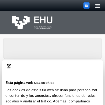
Abri
Saltar al contenido principal
me
prin
Grupo de Investigación
Abrir/cerrar m
Menú
QUALIKER
Esta página web usa cookies
Las cookies de este sitio web se usan para personalizar
Publicaciones: 2023
el contenido y los anuncios, ofrecer funciones de redes
sociales y analizar el tráfico. Además, compartimos