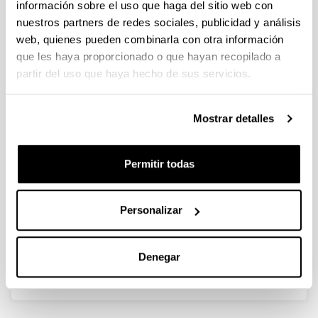
información sobre el uso que haga del sitio web con
nuestros partners de redes sociales, publicidad y análisis
EMO-OROITU. Adineko pertsonen
web, quienes pueden combinarla con otra información
gaitasun sozio-emozionalen
que les haya proporcionado o que hayan recopilado a
sustapena narriadura
partir del uso que haya hecho de sus servicios.
kognitiboaren prebentziorako.
Autoría:
Mostrar detalles
Soroa, G., Aritzeta, A., Gorostiaga, A., Balluerka, N.,
Ros, N., eta Olarza, A.
Año:
Permitir todas
2023
Libro:
Personalizar
Erein
ISBN
/
ISSN
:
978-84-9109-932-1
Denegar