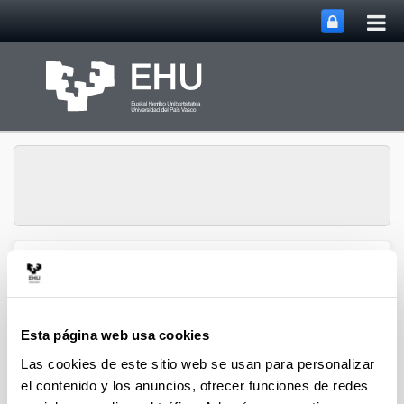
Abri
Saltar al contenido principal
me
prin
Grupo de Investigación
Abrir/cerrar m
Menú
QUALIKER
Esta página web usa cookies
Publicaciones: 2023
Las cookies de este sitio web se usan para personalizar
el contenido y los anuncios, ofrecer funciones de redes