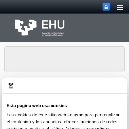
Abri
Saltar al contenido principal
me
prin
Grupo de Investigación
Abrir/cerrar m
Menú
QUALIKER
Esta página web usa cookies
Las cookies de este sitio web se usan para personalizar
Publicaciones: 2023
el contenido y los anuncios, ofrecer funciones de redes
sociales y analizar el tráfico. Además, compartimos