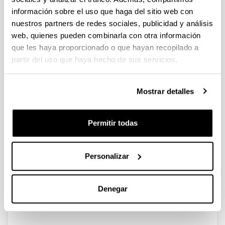
información sobre el uso que haga del sitio web con
nuestros partners de redes sociales, publicidad y análisis
Resilience of vocational training
web, quienes pueden combinarla con otra información
students: Its relationship with
que les haya proporcionado o que hayan recopilado a
teacher support, perceived social
partir del uso que haya hecho de sus servicios.
support and self-concept
Autoría:
Soroa, M., Aizpurua, A., eta Lameirinhas, J.
Mostrar detalles
Año:
2023
Permitir todas
Revista:
Escritos de Psicología – Psychological Writings
Volumen:
Personalizar
16(2)
Página de inicio - Página de fin:
Denegar
123 - 131