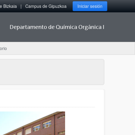
 Bizkaia
Campus de Gipuzkoa
Iniciar sesión
Departamento de Química Orgánica I
orio