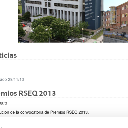
ar subpáginas
icias
cado 29/11/13
emios RSEQ 2013
ar subpáginas
2013
ución de la convocatoria de Premios RSEQ 2013.
ace