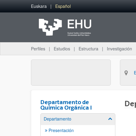
Saltar al contenido principal
Euskara
Español
Perfiles
Estudios
Estructura
Investigación
Departamento de
De
Química Orgánica I
Departamento
Mostrar/ocult
Presentación