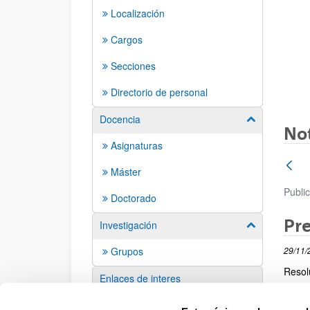
Localización
Cargos
Secciones
Directorio de personal
Docencia
Mostrar/ocult
Not
Asignaturas
Máster
Publi
Doctorado
Pr
Investigación
Mostrar/ocult
Grupos
29/11/
Resol
Enlaces de interes
Enl
Sugerencias y solicitudes