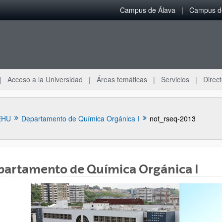
Campus de Álava
Campus de
Acceso a la Universidad
Áreas temáticas
Servicios
Direct
EHU
Departamento de Química Orgánica I
not_rseq-2013
partamento de Química Orgánica I
ar subpáginas