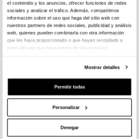
el contenido y los anuncios, ofrecer funciones de redes
sociales y analizar el tráfico. Además, compartimos
información sobre el uso que haga del sitio web con
nuestros partners de redes sociales, publicidad y análisis
web, quienes pueden combinarla con otra información
que les haya proporcionado o que hayan recopilado a
partir del uso que haya hecho de sus servicios.
Noticias
Mostrar detalles
Publicado 29/11/13
Permitir todas
Premios SUSCHEM 2013
Personalizar
29/11/2013
Se fallan los V Premios Suschem-España Jóvenes
Investigadores Químicos 2013.
Denegar
Enlace