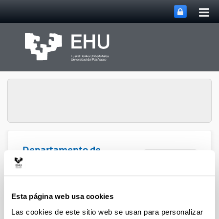
Abri
Saltar al contenido principal
me
prin
Departamento de
Abrir/cerrar m
Menú
Química Orgánica I
Departamento de Química
Esta página web usa cookies
Orgánica I
Las cookies de este sitio web se usan para personalizar