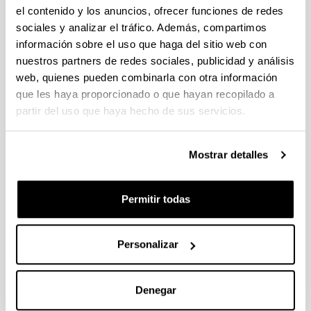
el contenido y los anuncios, ofrecer funciones de redes
sociales y analizar el tráfico. Además, compartimos
información sobre el uso que haga del sitio web con
nuestros partners de redes sociales, publicidad y análisis
web, quienes pueden combinarla con otra información
que les haya proporcionado o que hayan recopilado a
partir del uso que haya hecho de sus servicios.
Noticias
Mostrar detalles
RSS
Defensa de Tesis Doctoral internacional por Ana
Permitir todas
Vázquez Albisu (28-02-2020)
Premio Euskadi de Investigación 2014
Personalizar
Manifiesto por la ciencia
Premios RSEQ 2013
Denegar
Premios SUSCHEM 2013