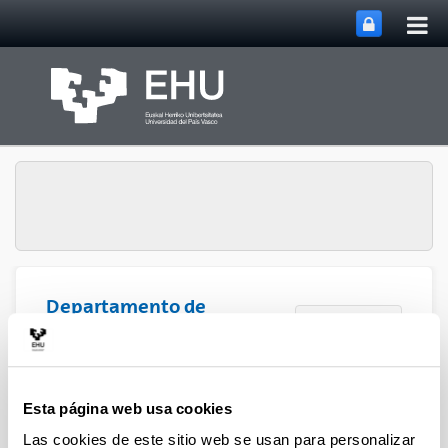
Abri
Saltar al contenido principal
me
prin
Departamento de
Abrir/cerrar m
Menú
Química Orgánica I
Departamento de Química
Esta página web usa cookies
Orgánica I
Las cookies de este sitio web se usan para personalizar