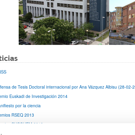
ar subpáginas
icias
RSS
fensa de Tesis Doctoral internacional por Ana Vázquez Albisu (28-02-
emio Euskadi de Investigación 2014
ar subpáginas
nifiesto por la ciencia
emios RSEQ 2013
emios SUSCHEM 2013