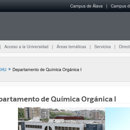
Campus de Álava
Campus de
Acceso a la Universidad
Áreas temáticas
Servicios
Direct
EHU
Departamento de Química Orgánica I
partamento de Química Orgánica I
ar subpáginas