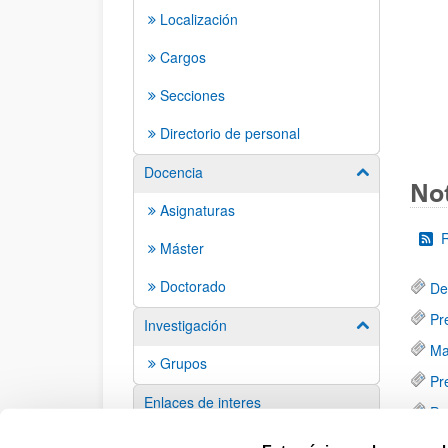
Localización
Cargos
Secciones
Directorio de personal
Docencia
Mostrar/ocult
Not
Asignaturas
Máster
Doctorado
De
Pr
Investigación
Mostrar/ocult
Ma
Grupos
Pr
Enlaces de interes
Pr
Sugerencias y solicitudes