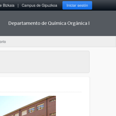
 Bizkaia
Campus de Gipuzkoa
Iniciar sesión
Departamento de Química Orgánica I
orio