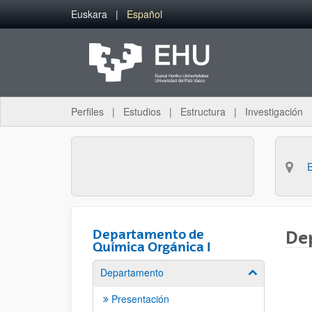
Saltar al contenido principal
Euskara
Español
Perfiles
Estudios
Estructura
Investigación
Departamento de
De
Química Orgánica I
Departamento
Mostrar/ocult
Presentación