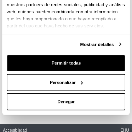
nuestros partners de redes sociales, publicidad y análisis
web, quienes pueden combinarla con otra información
que les haya proporcionado o que hayan recopilado a
partir del uso que haya hecho de sus servicios.
Mostrar detalles
Noticias
Permitir todas
RSS
Personalizar
Nobel de Química 2013
1
2
3
Página
Página
Página
Denegar
Accesibilidad
EHU