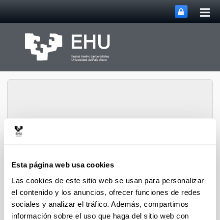
Abri
Saltar al contenido principal
me
prin
Departamento de
Abrir/cerrar m
Menú
Química Orgánica I
Esta página web usa cookies
Las cookies de este sitio web se usan para personalizar
el contenido y los anuncios, ofrecer funciones de redes
Departamento de Química
sociales y analizar el tráfico. Además, compartimos
Orgánica I
información sobre el uso que haga del sitio web con