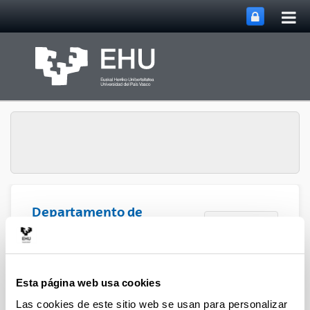
Abri
Saltar al contenido principal
me
prin
Departamento de
Abrir/cerrar m
Menú
Química Orgánica I
Departamento de Química
Esta página web usa cookies
Orgánica I
Las cookies de este sitio web se usan para personalizar