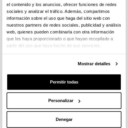
el contenido y los anuncios, ofrecer funciones de redes
sociales y analizar el tráfico. Además, compartimos
información sobre el uso que haga del sitio web con
nuestros partners de redes sociales, publicidad y análisis
web, quienes pueden combinarla con otra información
que les haya proporcionado o que hayan recopilado a
partir del uso que haya hecho de sus servicios.
Noticias
Mostrar detalles
RSS
Resolución de los Grupos de investigación del
Permitir todas
sistema universitario vasco
Author Profile in Angewandte Chemie
Personalizar
Tesis Doctoral
Presentación de Tesis Doctoral
Denegar
III Workshop UFI-QOSYC