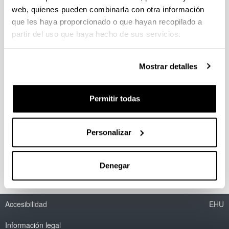
web, quienes pueden combinarla con otra información
que les haya proporcionado o que hayan recopilado a
En la frontera: chicanos, nativos y
partir del uso que haya hecho de sus servicios.
vascos en la literatura
contemporánea de los Estados
Unidos de América
Mostrar detalles
Personal investigador:
David Río
Permitir todas
Periodo:
desde 1998 hasta 1999
Personalizar
Entidad financiadora:
Universidad del País Vasco
Denegar
Accesibilidad
EHU
Información legal