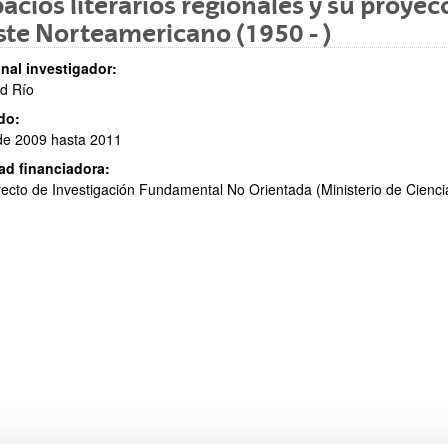
acios literarios regionales y su proyecc
te Norteamericano (1950 - )
nal investigador:
d Río
do:
de 2009 hasta 2011
ar subpáginas
ad financiadora:
ecto de Investigación Fundamental No Orientada (Ministerio de Cienc
ar subpáginas