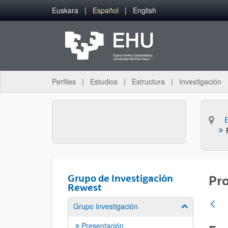
Saltar al contenido principal
Euskara
Español
English
Perfiles
Estudios
Estructura
Investigación
Grupo de Investigación
Pr
Rewest
Grupo Investigación
Mostrar/ocult
Presentación