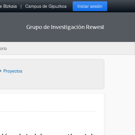
 Bizkaia
Campus de Gipuzkoa
Iniciar sesión
Grupo de Investigación Rewest
orio
Proyectos