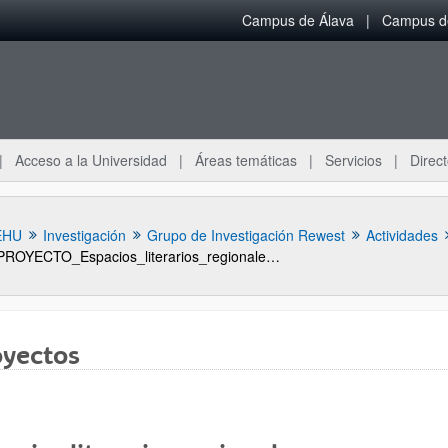
Campus de Álava
Campus de
Acceso a la Universidad
Áreas temáticas
Servicios
Direct
EHU
Investigación
Grupo de Investigación Rewest
Actividades
PROYECTO_Espacios_literarios_regionales_y_su_proyeccion_global_la_narrativa_del_oeste_norteamericano_1950_
oyectos
ar subpáginas