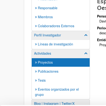
Esp
Oes
Responsable
Perso
Miembros
Davi
Colaboradores Externos
Perio
des
Perfil Investigador
Mostrar/ocult
Entid
Líneas de investigación
Proy
Actividades
Mostrar/ocult
Proyectos
Publicaciones
Tesis
Eventos organizados por el
grupo
Blog | Instagram | Twitter/X