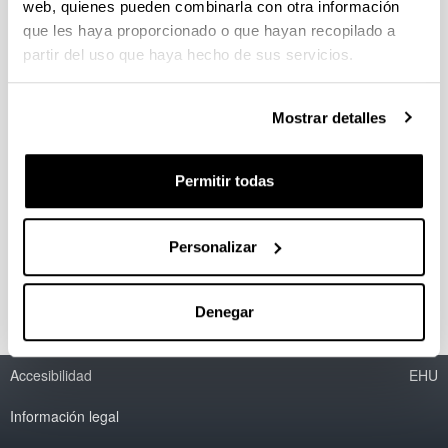
web, quienes pueden combinarla con otra información
que les haya proporcionado o que hayan recopilado a
La representación del Oeste en la
partir del uso que haya hecho de sus servicios.
narrativa contemporánea de los
Estados Unidos (1980-2000)
Mostrar detalles
Personal investigador:
David Río
Permitir todas
Periodo:
desde 2001 hasta 2003
Entidad financiadora:
Personalizar
Universidad del País Vasco
Denegar
Accesibilidad
EHU
Información legal