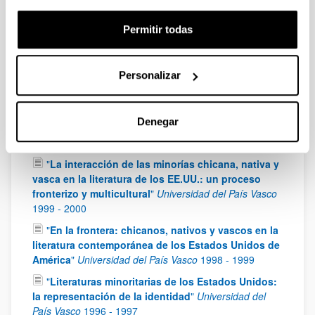
- )
"
Proyecto de Investigación Fundamental No
Orientada (Ministerio de Ciencia e Innovación):
Permitir todas
FFI2008-03833
2009
-
2011
"
Espacio, identidad y mito en la narrativa
contemporánea del Oeste norteamericano
"
Personalizar
Universidad del País Vasco
2003
-
2005
"
La representación del Oeste en la narrativa
Denegar
contemporánea de los Estados Unidos (1980-2000)
"
Universidad del País Vasco
2001
-
2003
"
La interacción de las minorías chicana, nativa y
vasca en la literatura de los EE.UU.: un proceso
fronterizo y multicultural
"
Universidad del País Vasco
1999
-
2000
"
En la frontera: chicanos, nativos y vascos en la
literatura contemporánea de los Estados Unidos de
América
"
Universidad del País Vasco
1998
-
1999
"
Literaturas minoritarias de los Estados Unidos:
la representación de la identidad
"
Universidad del
País Vasco
1996
-
1997