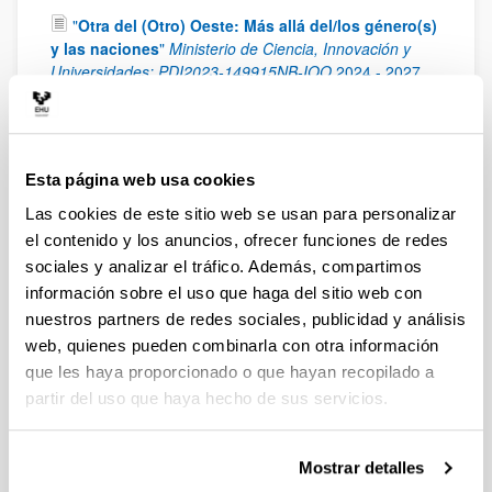
"
Otra del (Otro) Oeste: Más allá del/los género(s)
y las naciones
"
Ministerio de Ciencia, Innovación y
Universidades: PDI2023-149915NB-IOO
2024
-
2027
"
New Wests : El Oeste americano en la literatura,
el cine y la cultura del siglo XXI. Un enfoque
transnacional y transdisciplinar
"
Ministerio de
Ciencia, Innovación y Universidades: PGC2018-
Esta página web usa cookies
094659-B-C21
2019
-
2022
Las cookies de este sitio web se usan para personalizar
"
El Nuevo Oeste Americano: Literatura, cine y
el contenido y los anuncios, ofrecer funciones de redes
trasvases artísticos en un espacio transfronterizo y
sociales y analizar el tráfico. Además, compartimos
multicultural
"
Proyecto de Investigación Fundamental
información sobre el uso que haga del sitio web con
No Orientada (Ministerio de Ciencia e Innovación):
nuestros partners de redes sociales, publicidad y análisis
FFI2014-52738-P
2015
-
2017
web, quienes pueden combinarla con otra información
"
La literatura del oeste de los de los EE.UU. en el
que les haya proporcionado o que hayan recopilado a
siglo XXI: ¿un territorio sin fronteras?
"
Proyecto de
partir del uso que haya hecho de sus servicios.
Investigación Fundamental No Orientada (Ministerio de
Ciencia e Innovación): FFI2011-23598.
2011
-
2014
"
Espacios literarios regionales y su proyección
Mostrar detalles
global: la narrativa del Oeste Norteamericano (1950