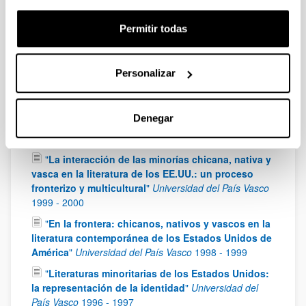
- )
"
Proyecto de Investigación Fundamental No
Orientada (Ministerio de Ciencia e Innovación):
Permitir todas
FFI2008-03833
2009
-
2011
"
Espacio, identidad y mito en la narrativa
contemporánea del Oeste norteamericano
"
Personalizar
Universidad del País Vasco
2003
-
2005
"
La representación del Oeste en la narrativa
Denegar
contemporánea de los Estados Unidos (1980-2000)
"
Universidad del País Vasco
2001
-
2003
"
La interacción de las minorías chicana, nativa y
vasca en la literatura de los EE.UU.: un proceso
fronterizo y multicultural
"
Universidad del País Vasco
1999
-
2000
"
En la frontera: chicanos, nativos y vascos en la
literatura contemporánea de los Estados Unidos de
América
"
Universidad del País Vasco
1998
-
1999
"
Literaturas minoritarias de los Estados Unidos:
la representación de la identidad
"
Universidad del
País Vasco
1996
-
1997