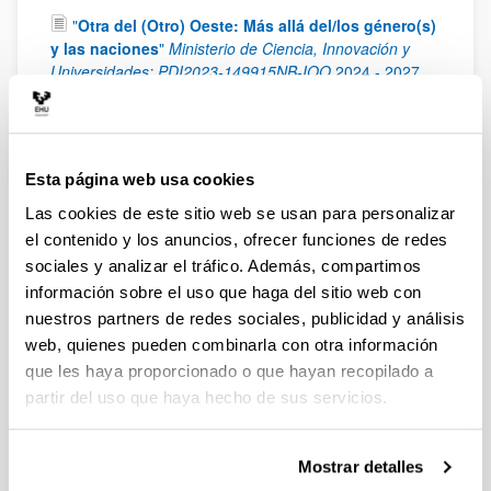
"
Otra del (Otro) Oeste: Más allá del/los género(s)
y las naciones
"
Ministerio de Ciencia, Innovación y
Universidades: PDI2023-149915NB-IOO
2024
-
2027
"
New Wests : El Oeste americano en la literatura,
el cine y la cultura del siglo XXI. Un enfoque
transnacional y transdisciplinar
"
Ministerio de
Ciencia, Innovación y Universidades: PGC2018-
Esta página web usa cookies
094659-B-C21
2019
-
2022
Las cookies de este sitio web se usan para personalizar
"
El Nuevo Oeste Americano: Literatura, cine y
el contenido y los anuncios, ofrecer funciones de redes
trasvases artísticos en un espacio transfronterizo y
sociales y analizar el tráfico. Además, compartimos
multicultural
"
Proyecto de Investigación Fundamental
información sobre el uso que haga del sitio web con
No Orientada (Ministerio de Ciencia e Innovación):
nuestros partners de redes sociales, publicidad y análisis
FFI2014-52738-P
2015
-
2017
web, quienes pueden combinarla con otra información
"
La literatura del oeste de los de los EE.UU. en el
que les haya proporcionado o que hayan recopilado a
siglo XXI: ¿un territorio sin fronteras?
"
Proyecto de
partir del uso que haya hecho de sus servicios.
Investigación Fundamental No Orientada (Ministerio de
Ciencia e Innovación): FFI2011-23598.
2011
-
2014
"
Espacios literarios regionales y su proyección
Mostrar detalles
global: la narrativa del Oeste Norteamericano (1950