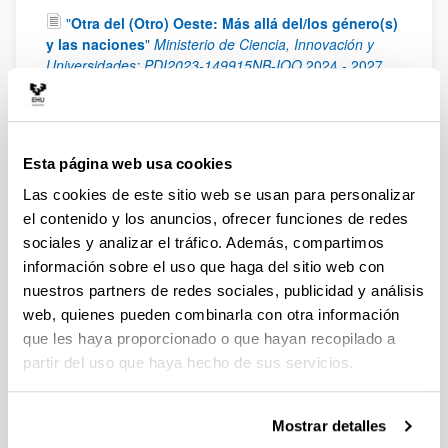
"
Otra del (Otro) Oeste: Más allá del/los género(s)
y las naciones
"
Ministerio de Ciencia, Innovación y
Universidades: PDI2023-149915NB-IOO
2024
-
2027
"
New Wests : El Oeste americano en la literatura,
el cine y la cultura del siglo XXI. Un enfoque
transnacional y transdisciplinar
"
Ministerio de
Ciencia, Innovación y Universidades: PGC2018-
Esta página web usa cookies
094659-B-C21
2019
-
2022
Las cookies de este sitio web se usan para personalizar
"
El Nuevo Oeste Americano: Literatura, cine y
el contenido y los anuncios, ofrecer funciones de redes
trasvases artísticos en un espacio transfronterizo y
sociales y analizar el tráfico. Además, compartimos
multicultural
"
Proyecto de Investigación Fundamental
información sobre el uso que haga del sitio web con
No Orientada (Ministerio de Ciencia e Innovación):
nuestros partners de redes sociales, publicidad y análisis
FFI2014-52738-P
2015
-
2017
web, quienes pueden combinarla con otra información
"
La literatura del oeste de los de los EE.UU. en el
que les haya proporcionado o que hayan recopilado a
siglo XXI: ¿un territorio sin fronteras?
"
Proyecto de
partir del uso que haya hecho de sus servicios.
Investigación Fundamental No Orientada (Ministerio de
Ciencia e Innovación): FFI2011-23598.
2011
-
2014
"
Espacios literarios regionales y su proyección
Mostrar detalles
global: la narrativa del Oeste Norteamericano (1950