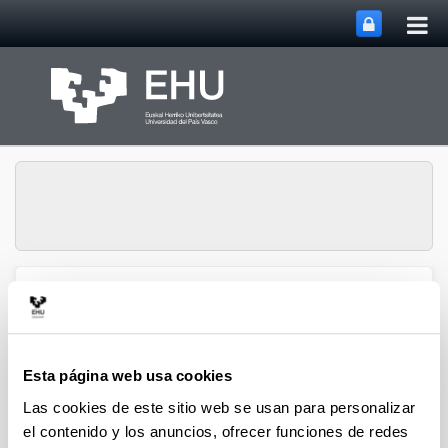
Abri
Saltar al contenido principal
me
prin
Grupo de Investigación
Abrir/cerrar m
Menú
SUPREN
Esta página web usa cookies
2007
Las cookies de este sitio web se usan para personalizar
el contenido y los anuncios, ofrecer funciones de redes