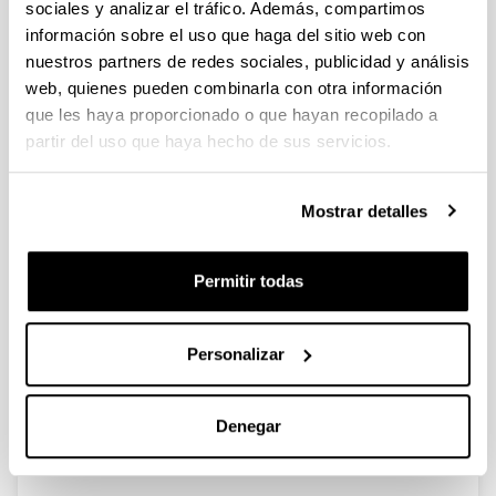
sociales y analizar el tráfico. Además, compartimos
información sobre el uso que haga del sitio web con
Synergistic effect of Pd in methane
nuestros partners de redes sociales, publicidad y análisis
combustion PdMnOx/Al2O3
web, quienes pueden combinarla con otra información
catalysts
que les haya proporcionado o que hayan recopilado a
partir del uso que haya hecho de sus servicios.
Autoría:
V.A. de la Peña O'Shea a, M.C. Alvarez-Galvan, J.
Requies, V.L. Barrio, P.L. Arias, J.F. Cambra, M.B.
Mostrar detalles
Güemez, J.L.G. Fierro
Año:
2007
Permitir todas
Revista:
Catal. Commun.
Personalizar
Volumen:
8
Página de inicio - Página de fin:
Denegar
1287 - 1292