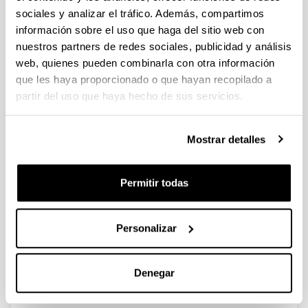
sociales y analizar el tráfico. Además, compartimos
información sobre el uso que haga del sitio web con
Influence of temperature and
nuestros partners de redes sociales, publicidad y análisis
residence time in the pyrolysis of
web, quienes pueden combinarla con otra información
woody biomass waste in a
que les haya proporcionado o que hayan recopilado a
continuous screw reactor
partir del uso que haya hecho de sus servicios.
Autoría:
J. Solar, I. de Marco, B. M. Caballero, A. Lopez-
Urionabarrenechea, N. Rodríguez, I. Agirre, A.
Mostrar detalles
Adrados
Año:
Permitir todas
2016
Medio de publicación:
Biomass Bionerg
Personalizar
Volumen:
95
Denegar
Página de inicio - Página de fin:
416 - 23