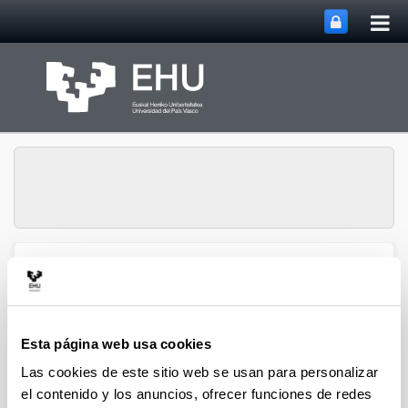
Abri
Saltar al contenido principal
me
prin
Grupo de Investigación
Abrir/cerrar m
Menú
SUPREN
Esta página web usa cookies
2016
Las cookies de este sitio web se usan para personalizar
el contenido y los anuncios, ofrecer funciones de redes