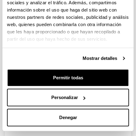
sociales y analizar el tráfico. Además, compartimos
información sobre el uso que haga del sitio web con
Possibilities and limits of pyrolysis
nuestros partners de redes sociales, publicidad y análisis
for recycling plastic rich waste
web, quienes pueden combinarla con otra información
streams rejected from phones
que les haya proporcionado o que hayan recopilado a
recycling plants
partir del uso que haya hecho de sus servicios.
Autoría:
B. M. Caballero, I. de Marco, A. Adrados, A. Lopez-
Mostrar detalles
Urionabarrenechea, J. Solar, N. Gastelu
Año:
2016
Permitir todas
Revista:
Waste Manage.
Personalizar
Volumen:
57
Página de inicio - Página de fin:
Denegar
226 - 234