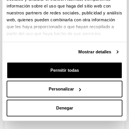
información sobre el uso que haga del sitio web con
nuestros partners de redes sociales, publicidad y análisis
Power-to-Gas: Storing surplus
web, quienes pueden combinarla con otra información
electrical energy. Study of Al2O3
que les haya proporcionado o que hayan recopilado a
modification
partir del uso que haya hecho de sus servicios.
Autoría:
I. García-García, U. Izquierdo, V.L. Barrio, P.L. Arias,
J.F. Cambra
Mostrar detalles
Año:
2016
Permitir todas
Revista:
Int. J. Hydrogen Energy
Volumen:
Personalizar
41(43)
Página de inicio - Página de fin:
Denegar
19587 - 19594