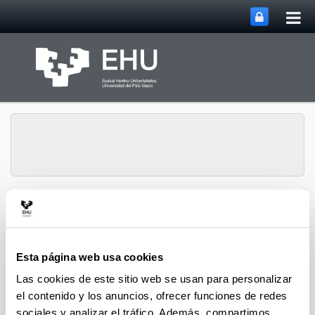
Abri
Saltar al contenido principal
me
prin
Grupo de Investigación
Abrir/cerrar m
Menú
SUPREN
Esta página web usa cookies
Las cookies de este sitio web se usan para personalizar
2016
el contenido y los anuncios, ofrecer funciones de redes
sociales y analizar el tráfico. Además, compartimos