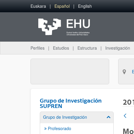
Saltar al contenido principal
Euskara
Español
English
Perfiles
Estudios
Estructura
Investigación
Grupo de Investigación
20
SUPREN
Grupo de Investigación
Mostrar/ocult
Profesorado
Mod