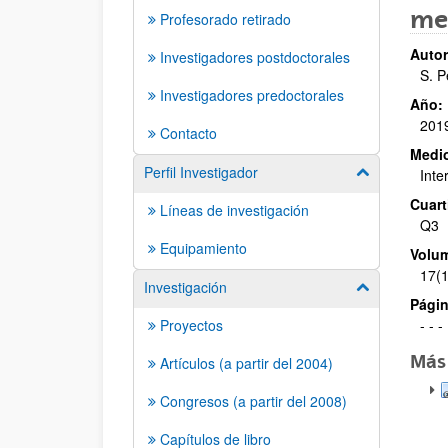
me
Profesorado retirado
Autor
Investigadores postdoctorales
S. P
Investigadores predoctorales
Año:
201
Contacto
Medio
Perfil Investigador
Mostrar/ocult
Inte
Cuarti
Líneas de investigación
Q3
Equipamiento
Volu
17(1
Investigación
Mostrar/ocult
Págin
Proyectos
- - -
Más
Artículos (a partir del 2004)
Congresos (a partir del 2008)
Capítulos de libro