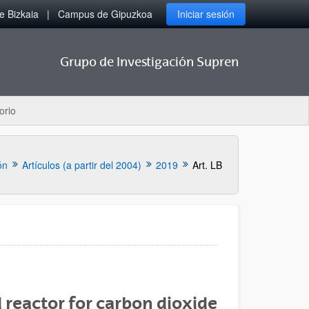
 Bizkaia
Campus de Gipuzkoa
Iniciar sesión
Grupo de Investigación Supren
orio
ón
Artículos (a partir del 2004)
2019
Art. LB
d reactor for carbon dioxide