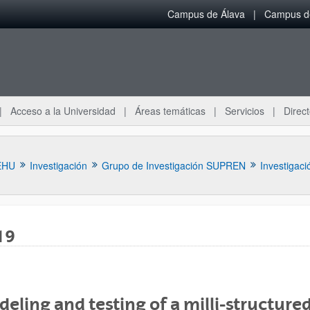
Campus de Álava
Campus de
Acceso a la Universidad
Áreas temáticas
Servicios
Direct
EHU
Investigación
Grupo de Investigación SUPREN
Investigaci
19
ar subpáginas
eling and testing of a milli-structure