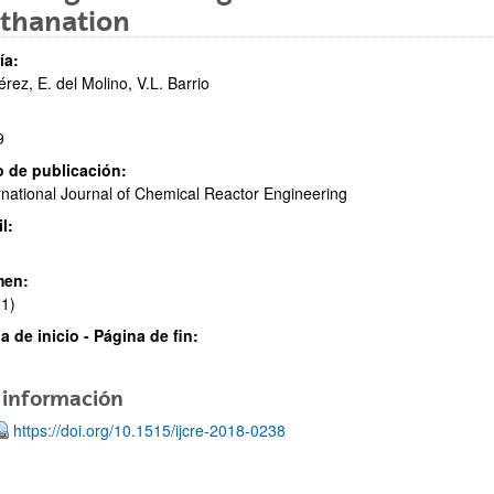
thanation
ía:
érez, E. del Molino, V.L. Barrio
9
 de publicación:
ar subpáginas
rnational Journal of Chemical Reactor Engineering
l:
men:
1)
ar subpáginas
a de inicio - Página de fin:
 información
https://doi.org/10.1515/ijcre-2018-0238