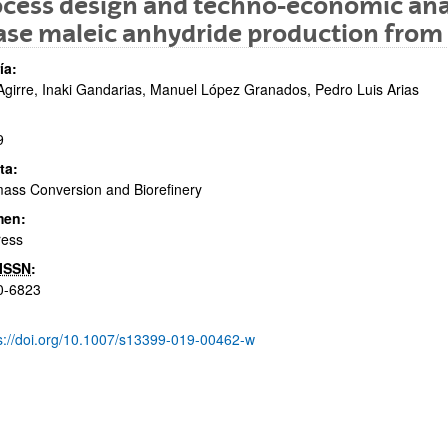
cess design and techno-economic ana
se maleic anhydride production from 
ía:
Agirre, Inaki Gandarias, Manuel López Granados, Pedro Luis Arias
9
ta:
ar subpáginas
ass Conversion and Biorefinery
men:
ress
ISSN
:
0-6823
ar subpáginas
s://doi.org/10.1007/s13399-019-00462-w