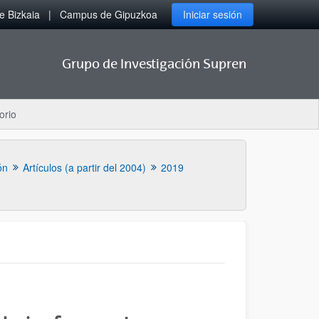
 Bizkaia
Campus de Gipuzkoa
Iniciar sesión
Grupo de Investigación Supren
orio
ón
Artículos (a partir del 2004)
2019