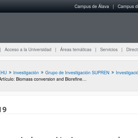
Campus de Álava
Campus de
Acceso a la Universidad
Áreas temáticas
Servicios
Direct
EHU
Investigación
Grupo de Investigación SUPREN
Investigaci
Artículo: Biomass conversion and Biorefinery. Agirre 2019
19
ar subpáginas