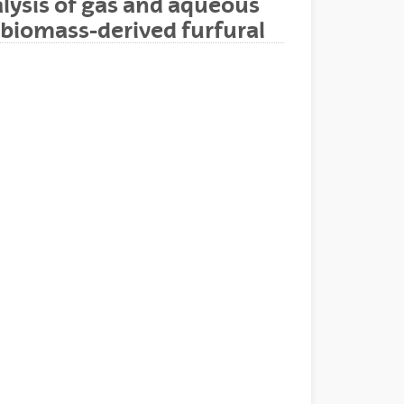
lysis of gas and aqueous
biomass-derived furfural