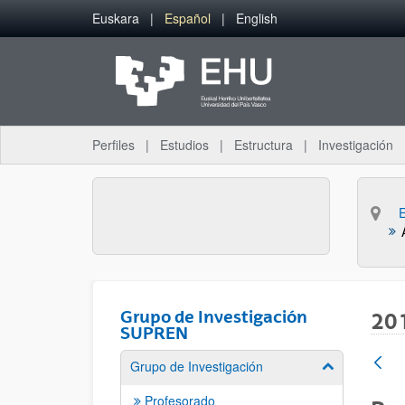
Saltar al contenido principal
Euskara
Español
English
Perfiles
Estudios
Estructura
Investigación
Grupo de Investigación
20
SUPREN
Grupo de Investigación
Mostrar/ocult
Profesorado