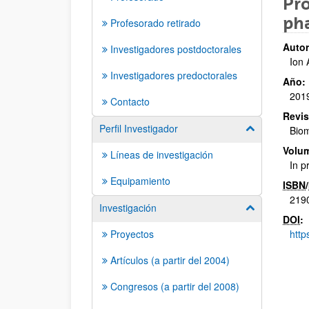
Pro
pha
Profesorado retirado
Autor
Investigadores postdoctorales
Ion 
Investigadores predoctorales
Año:
201
Contacto
Revis
Perfil Investigador
Mostrar/ocult
Biom
Volu
Líneas de investigación
In p
Equipamiento
ISBN
/
219
Investigación
Mostrar/ocult
DOI
:
Proyectos
http
Artículos (a partir del 2004)
Congresos (a partir del 2008)