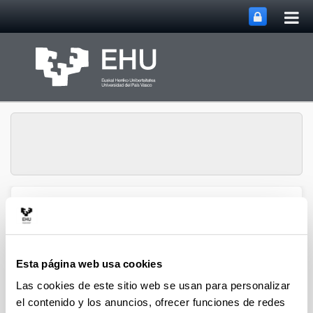
Abri
Saltar al contenido principal
me
prin
Grupo de Investigación
Abrir/cerrar m
Menú
SUPREN
Esta página web usa cookies
2020
Las cookies de este sitio web se usan para personalizar
el contenido y los anuncios, ofrecer funciones de redes