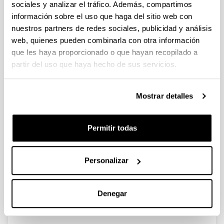
sociales y analizar el tráfico. Además, compartimos
información sobre el uso que haga del sitio web con
Ni−Cu Bimetallic Catalytic System
nuestros partners de redes sociales, publicidad y análisis
for Producing
web, quienes pueden combinarla con otra información
5‑Hydroxymethylfurfural-Derived
que les haya proporcionado o que hayan recopilado a
Value-Added Biofuels
partir del uso que haya hecho de sus servicios.
Autoría:
N. Viar,* J.M. Requies, I. Agirre, A. Iriondo, M. Gil-
Mostrar detalles
Calvo, P.L. Arias
Año:
2020
Permitir todas
Revista:
ACS Sustainable Chem. Eng.
Personalizar
Volumen:
8
Página de inicio - Página de fin:
Denegar
11183 - 11193