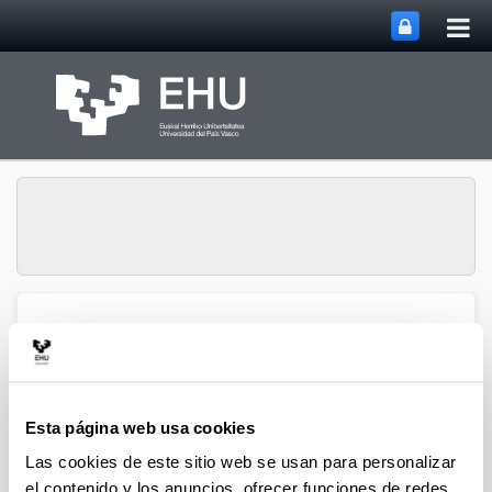
Abri
Saltar al contenido principal
me
prin
Grupo de Investigación
Abrir/cerrar m
Menú
SUPREN
Esta página web usa cookies
2020
Las cookies de este sitio web se usan para personalizar
el contenido y los anuncios, ofrecer funciones de redes