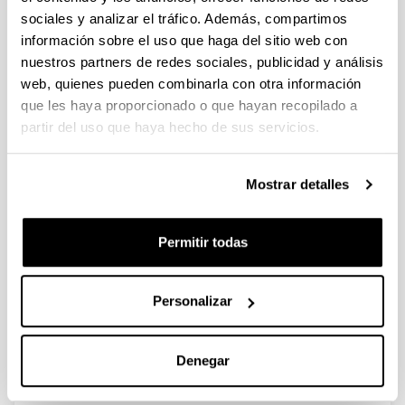
sociales y analizar el tráfico. Además, compartimos
información sobre el uso que haga del sitio web con
A study of deactivation by H2S and
nuestros partners de redes sociales, publicidad y análisis
regeneration of a Ni catalyst
web, quienes pueden combinarla con otra información
supported on Al2O3, during
que les haya proporcionado o que hayan recopilado a
methanation of CO2. Effect of the
partir del uso que haya hecho de sus servicios.
promoters Co, Cr, Fe and Mo
Autoría:
David Mendez-Mateos, V. Laura Barrio, Jesus M.
Mostrar detalles
Requies and Jose F. Cambra
Año:
Permitir todas
2020
Revista:
RSC Advances
Personalizar
Volumen:
10
Denegar
Página de inicio - Página de fin:
16551 - 16564